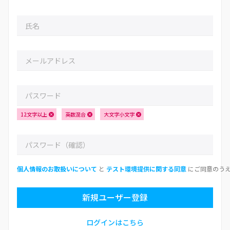
12文字以上
英数混合
大文字小文字
個人情報のお取扱いについて
と
テスト環境提供に関する同意
にご同意のう
新規ユーザー登録
ログインはこちら